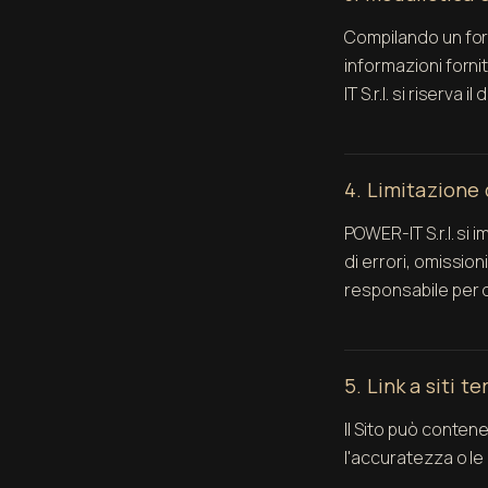
Compilando un form
informazioni forni
IT S.r.l. si riserv
4. Limitazione 
POWER-IT S.r.l. si
di errori, omissioni
responsabile per da
5. Link a siti te
Il Sito può contener
l'accuratezza o le p