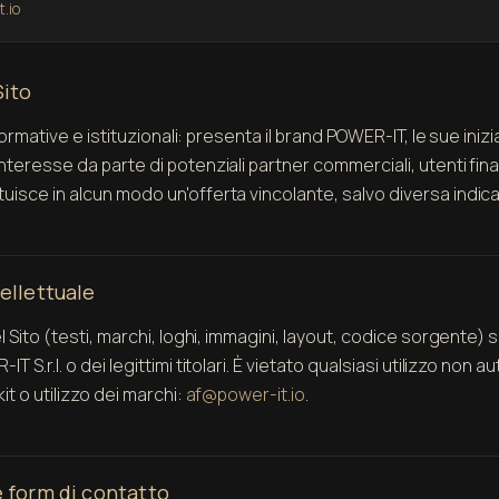
.io
Sito
informative e istituzionali: presenta il brand POWER-IT, le sue iniz
nteresse da parte di potenziali partner commerciali, utenti finali
uisce in alcun modo un'offerta vincolante, salvo diversa indica
tellettuale
el Sito (testi, marchi, loghi, immagini, layout, codice sorgente) 
T S.r.l. o dei legittimi titolari. È vietato qualsiasi utilizzo non a
kit o utilizzo dei marchi:
af@power-it.io
.
e form di contatto