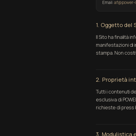
Email:
af@power-it
1. Oggetto del 
Il Sito ha finalità 
manifestazioni di i
stampa. Non costit
2. Proprietà in
Tutti i contenuti d
esclusiva di POWER-I
richieste di press 
3. Modulistica 