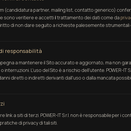
 (candidatura partner, mailing list, contatto generico) confer
te sono veritiere e accetti il trattamento dei dati come da
priva
a il diritto di non dare seguito a richieste palesemente strumentali
di responsabilità
 impegna a mantenere il Sito accurato e aggiornato, ma non gar
 o interruzioni. L'uso del Sito è a rischio dell'utente. POWER-IT S.
nni diretti o indiretti derivanti dall'uso o dalla mancata possibil
rzi
e link a siti di terzi. POWER-IT S.r.l. non è responsabile per i con
ratiche di privacy di tali siti.