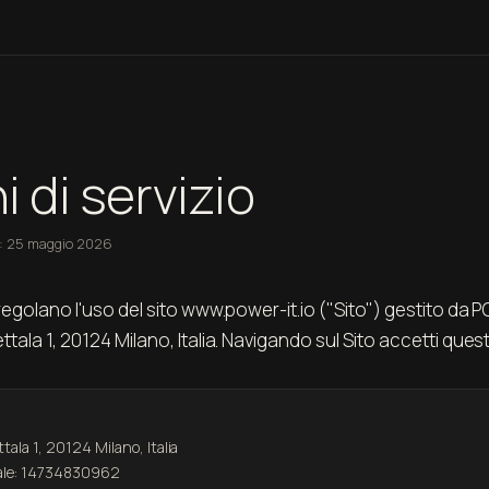
i di servizio
: 25 maggio 2026
 regolano l'uso del sito www.power-it.io ("Sito") gestito da PO
ttala 1, 20124 Milano, Italia. Navigando sul Sito accetti questi
ttala 1, 20124 Milano, Italia
scale: 14734830962