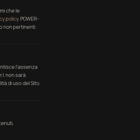
mi che le
cy policy
. POWER-
 o non pertinenti.
antisce l'assenza
r.l. non sarà
ità di uso del Sito.
tenuti,