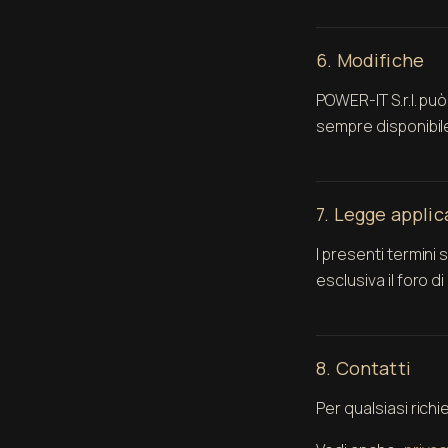
6. Modifiche
POWER-IT S.r.l. pu
sempre disponibil
7. Legge appli
I presenti termini 
esclusiva il foro d
8. Contatti
Per qualsiasi richi