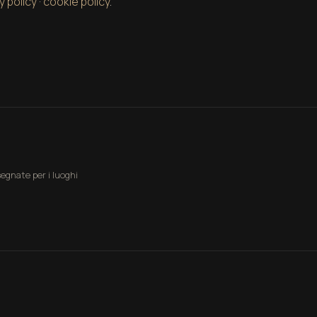
y policy
·
cookie policy
.
egnate per i luoghi