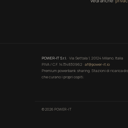
Vedi anche:
privac
POWER-IT S.r.l.
· Via Settala 1, 20124 Milano, Italia
P.IVA / C.F. 14734830962 ·
af@power-it.io
Premium powerbank sharing. Stazioni di ricarica dis
che curano i propri ospiti.
© 2026 POWER-IT