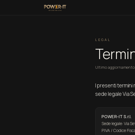
LEGAL
Termin
Ultimo aggiornamento
I presenti termini
sede legale Via Se
POWER-IT S.r.l.
Sede legale: Via Se
P.IVA / Codice Fi