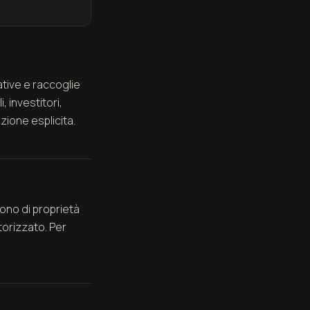
iative e raccoglie
, investitori,
zione esplicita.
sono di proprietà
utorizzato. Per