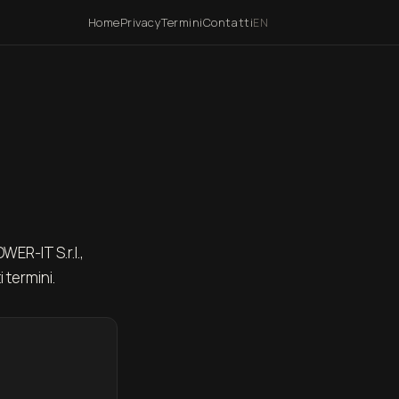
Home
Privacy
Termini
Contatti
EN
WER-IT S.r.l.,
 termini.